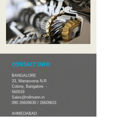
CONTACT INFO
BANGALORE
33, Manasvena N.R
Colony, Bangalore -
560019
Sales@rollmann.in
080 26609630
/ 26609631
AHMEDABAD
B-1/1, Suryam INDL. Park,
S.P Ring Road, Nikol,
Ahmedabad – 382345